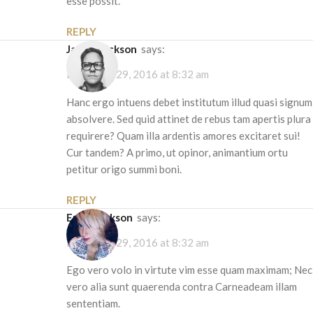
esse possit.
REPLY
Jared Erickson
says:
December 29, 2016 at 8:32 am
Hanc ergo intuens debet institutum illud quasi signum
absolvere. Sed quid attinet de rebus tam apertis plura
requirere? Quam illa ardentis amores excitaret sui!
Cur tandem? A primo, ut opinor, animantium ortu
petitur origo summi boni.
REPLY
Eryn Erickson
says:
December 29, 2016 at 8:32 am
Ego vero volo in virtute vim esse quam maximam; Nec
vero alia sunt quaerenda contra Carneadeam illam
sententiam.