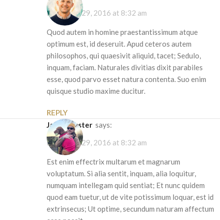
December 29, 2016 at 8:32 am
Quod autem in homine praestantissimum atque
optimum est, id deseruit. Apud ceteros autem
philosophos, qui quaesivit aliquid, tacet; Sedulo,
inquam, faciam. Naturales divitias dixit parabiles
esse, quod parvo esset natura contenta. Suo enim
quisque studio maxime ducitur.
REPLY
James Koster
says:
December 29, 2016 at 8:32 am
Est enim effectrix multarum et magnarum
voluptatum. Si alia sentit, inquam, alia loquitur,
numquam intellegam quid sentiat; Et nunc quidem
quod eam tuetur, ut de vite potissimum loquar, est id
extrinsecus; Ut optime, secundum naturam affectum